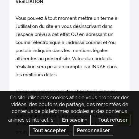
RESILIATION
Vous pouvez à tout moment mettre un terme à
l’utilisation du site en vous désinscrivant dans
l’espace prévu à cet effet OU en adressant un
courrier électronique à l’adresse courriel et/ou
postale indiquée dans les mentions légales
afférentes au présent site. Votre demande de
résiliation sera prise en compte par INRAE dans
les meilleurs délais.
En cas de non-respect des obligations définies
Ce site utilise des cookies afin de vous proposer des
aux présentes, INRAE se réserve le droit de
vidéos, des boutons de partage, des remontées de
supprimer votre compte, d’empêcher votre
contenus de plateformes sociales et des contenus
réinscription et d’engager toute action et/ou
animés et interactifs.
En savoir +
Tout refuser
Re
recours pour faire cesser toute atteinte à ces
Tout accepter
Personnaliser
droits et obtenir réparation du préjudice subi.